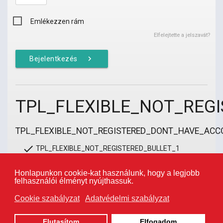
Emlékezzen rám
Elfelejtette a jelszavát?
chevron_right
Bejelentkezés
TPL_FLEXIBLE_NOT_RE
TPL_FLEXIBLE_NOT_REGISTERED_DONT_HAVE_ACC
done
TPL_FLEXIBLE_NOT_REGISTERED_BULLET_1
done
TPL_FLEXIBLE_NOT_REGISTERED_BULLET_2
done
TPL_FLEXIBLE_NOT_REGISTERED_BULLET_3
Honlapunkon cookie-kat használunk, hogy a legjobb
felhasználói élményt nyújthassuk.
Cookie szabályzat
Adatvédelmi szabályzat
chevron_right
Fiók létrehozása és irány a pénztár
Elutasítom
Elfogadom