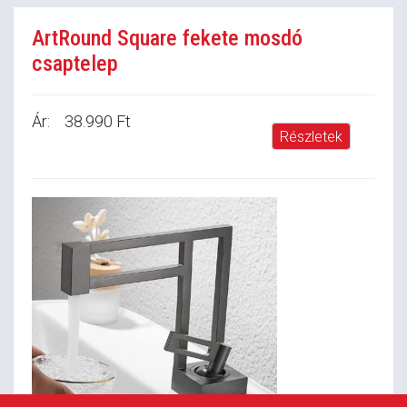
ArtRound Square fekete mosdó
csaptelep
Ár:
38.990 Ft
Részletek