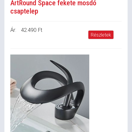
ArtRound Space fekete mosdó
csaptelep
Ár:
42.490 Ft
Részletek