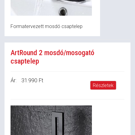
Formatervezett mosdó csaptelep
ArtRound 2 mosdó/mosogató
csaptelep
Ár:
31.990 Ft
Részletek