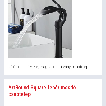
Különleges fekete, magasított látvány csaptelep
ArtRound Square fehér mosdó
csaptelep