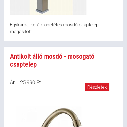
Egykaros, kerámiabetétes mosdó csaptelep
magasított ...
Antikolt álló mosdó - mosogató
csaptelep
Ár:
25.990 Ft
Részletek