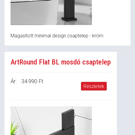
Magasított minimal design csaptelep - króm
ArtRound Flat BL mosdó csaptelep
Ár:
34.990 Ft
Részletek