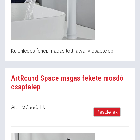
Különleges fehér, magasított látvány csaptelep
ArtRound Space magas fekete mosdó
csaptelep
Ár:
57.990 Ft
Részletek