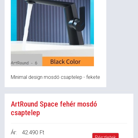
Minimal design mosdó csaptelep - fekete
ArtRound Space fehér mosdó
csaptelep
Ár:
42.490 Ft
Részletek