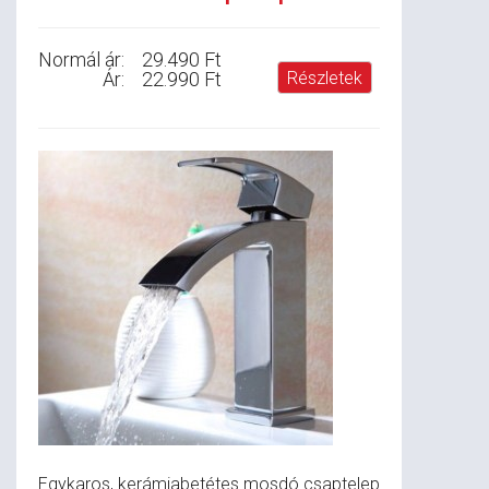
Normál ár:
29.490 Ft
Ár:
22.990 Ft
Részletek
Egykaros, kerámiabetétes mosdó csaptelep