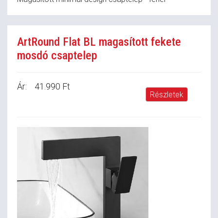
ArtRound Flat BL magasított fekete
mosdó csaptelep
Ár:
41.990 Ft
Részletek