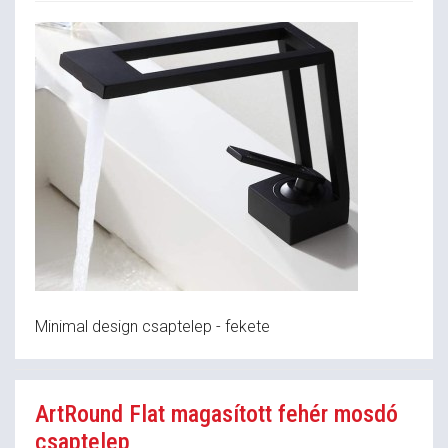
Minimal design csaptelep - fekete
ArtRound Flat magasított fehér mosdó
csaptelep