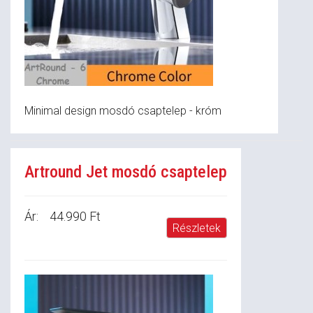
Minimal design mosdó csaptelep - króm
Artround Jet mosdó csaptelep
Ár:
44.990 Ft
Részletek