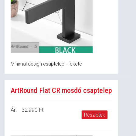
Minimal design csaptelep - fekete
ArtRound Flat CR mosdó csaptelep
Ár:
32.990 Ft
Részletek