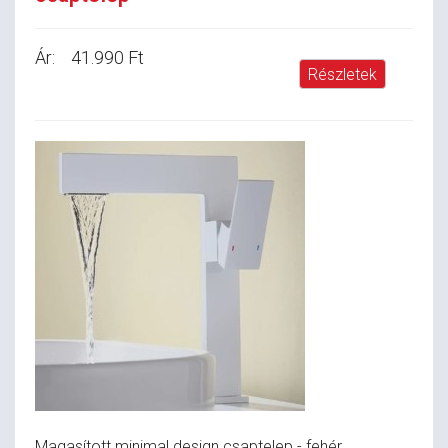
Ár:
41.990 Ft
Részletek
Magasított minimal design csaptelep - fehér