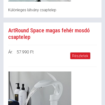
Különleges látvány csaptelep
ArtRound Space magas fehér mosdó
csaptelep
Ár:
57.990 Ft
Részletek