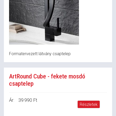
Formatervezett látvány csaptelep
ArtRound Cube - fekete mosdó
csaptelep
Ár:
39.990 Ft
Részletek