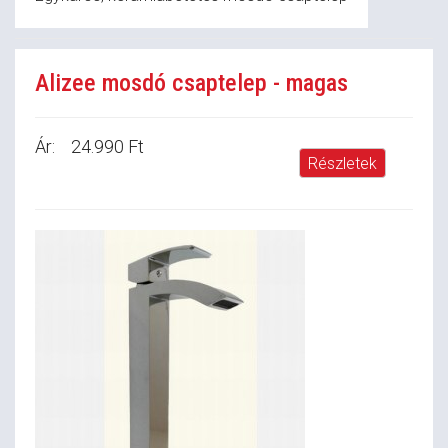
Alizee mosdó csaptelep - magas
Ár:
24.990 Ft
Részletek