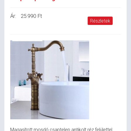
Ár:
25.990 Ft
Részletek
Magasított mosdó csaptelep antikolt réz felülettel