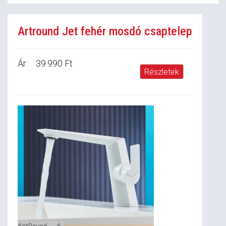
Artround Jet fehér mosdó csaptelep
Ár:
39.990 Ft
Részletek