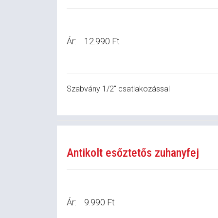
Ár:
12.990 Ft
Szabvány 1/2" csatlakozással
Antikolt esőztetős zuhanyfej
Ár:
9.990 Ft