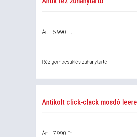
Antik réz zuhanytartó
Ár:
5.990 Ft
Réz gömbcsuklós zuhanytartó
Antikolt click-clack mosdó leer
Ár:
7.990 Ft