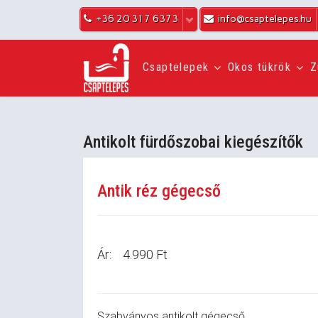
+36 20 317 6373
info@csaptelepes.hu
Csaptelepek
Okos tükrök
Z
Antikolt fürdőszobai kiegészítők
Antik réz gégecső
Ár:
4.990 Ft
Szabványos antikolt gégecső