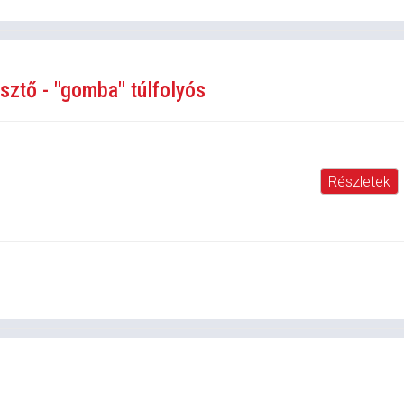
sztő - "gomba" túlfolyós
Részletek