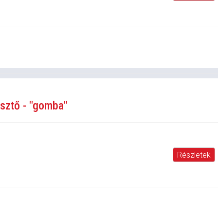
esztő - "gomba"
Részletek