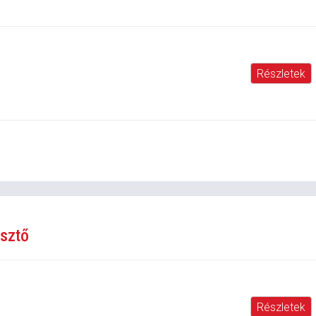
Részletek
esztő
Részletek