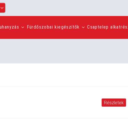
uhanyzás
Fürdőszobai kiegészítők
Csaptelep alkatré
Részletek