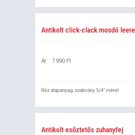
Antikolt click-clack mosdó leere
Ár:
7.990 Ft
Réz alapanyag, szabvány 5/4" méret
Antikolt esőztetős zuhanyfej